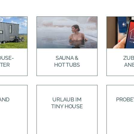
OUSE-
SAUNA &
ZUB
ETER
HOT TUBS
ANB
AND
URLAUB IM
PROB
TINY HOUSE