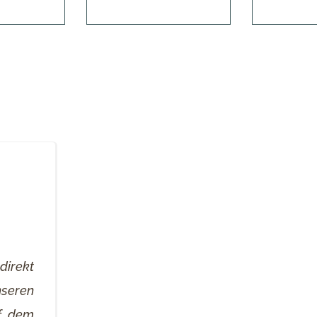
direkt
seren
uf dem