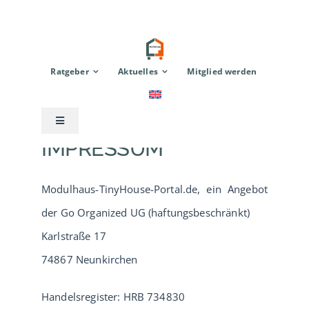
Zum
Inhalt
springen
Ratgeber
Aktuelles
Mitglied werden
Toggle
Navigation
IMPRESSUM
Anbieter
Modulhaus-TinyHouse-Portal.de, ein Angebot
Modulhaus
der Go Organized UG (haftungsbeschränkt)
Karlstraße 17
TinyHouse
74867 Neunkirchen
Zubehör
Handelsregister: HRB 734830