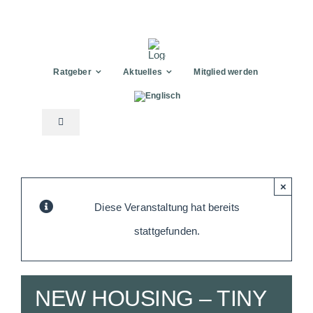
Zum
Inhalt
springen
Ratgeber
Aktuelles
Mitglied werden
Toggle
Navigation
Anbieter
×
Modulhaus
Diese Veranstaltung hat bereits
stattgefunden.
TinyHouse
NEW HOUSING – TINY
Zubehör