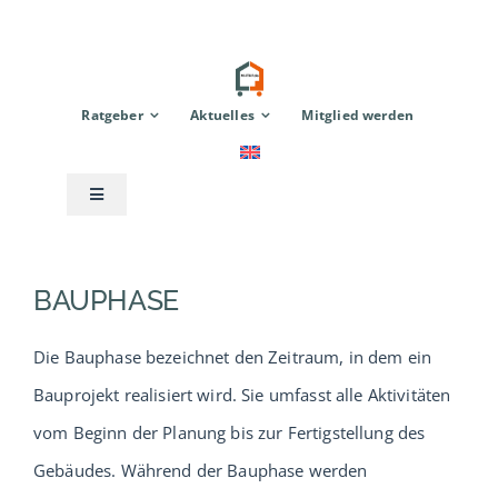
Zum
Inhalt
springen
Ratgeber
Aktuelles
Mitglied werden
Toggle
Navigation
Anbieter
BAUPHASE
Modulhaus
Die Bauphase bezeichnet den Zeitraum, in dem ein
Bauprojekt realisiert wird. Sie umfasst alle Aktivitäten
TinyHouse
vom Beginn der Planung bis zur Fertigstellung des
Gebäudes. Während der Bauphase werden
Zubehör