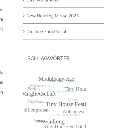
er
New Housing Messe 2023
ve
lt
Die Idee zum Portal
SCHLAGWÖRTER
ls
as
en