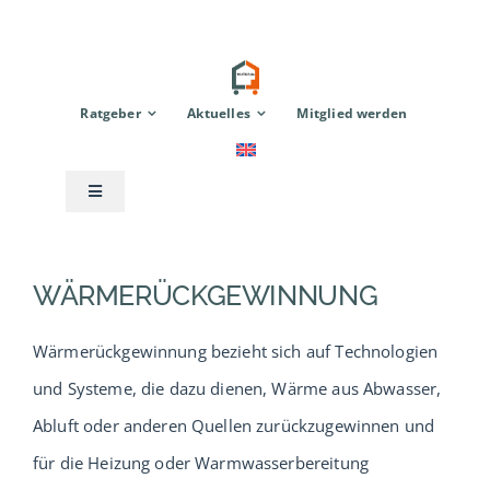
Zum
Inhalt
springen
Ratgeber
Aktuelles
Mitglied werden
Toggle
Navigation
Anbieter
WÄRMERÜCKGEWINNUNG
Modulhaus
Wärmerückgewinnung bezieht sich auf Technologien
und Systeme, die dazu dienen, Wärme aus Abwasser,
TinyHouse
Abluft oder anderen Quellen zurückzugewinnen und
für die Heizung oder Warmwasserbereitung
Zubehör