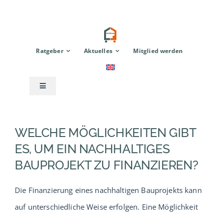
Zum
Inhalt
springen
Ratgeber
Aktuelles
Mitglied werden
Toggle
Navigation
Anbieter
WELCHE MÖGLICHKEITEN GIBT
Modulhaus
ES, UM EIN NACHHALTIGES
BAUPROJEKT ZU FINANZIEREN?
TinyHouse
Die Finanzierung eines nachhaltigen Bauprojekts kann
auf unterschiedliche Weise erfolgen. Eine Möglichkeit
Zubehör