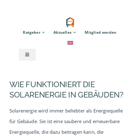
Zum
Inhalt
springen
Ratgeber
Aktuelles
Mitglied werden
Toggle
Navigation
Anbieter
WIE FUNKTIONIERT DIE
Modulhaus
SOLARENERGIE IN GEBÄUDEN?
Solarenergie wird immer beliebter als Energiequelle
TinyHouse
für Gebäude. Sie ist eine saubere und erneuerbare
Energiequelle, die dazu beitragen kann, die
Zubehör