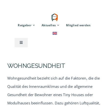
Zum
Inhalt
springen
Ratgeber
Aktuelles
Mitglied werden
Toggle
Navigation
Anbieter
WOHNGESUNDHEIT
Modulhaus
Wohngesundheit bezieht sich auf die Faktoren, die die
Qualität des Innenraumklimas und die allgemeine
TinyHouse
Gesundheit der Bewohner eines Tiny Houses oder
Modulhauses beeinflussen. Dazu gehören Luftqualität,
Zubehör