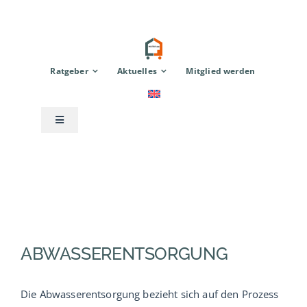
Zum
Inhalt
springen
Ratgeber
Aktuelles
Mitglied werden
Toggle
Navigation
Anbieter
Modulhaus
TinyHouse
ABWASSERENTSORGUNG
Zubehör
Die Abwasserentsorgung bezieht sich auf den Prozess