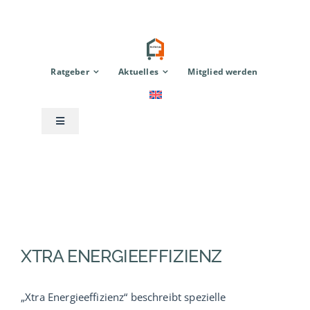
Zum
Inhalt
springen
Ratgeber
Aktuelles
Mitglied werden
Toggle
Navigation
Anbieter
Modulhaus
TinyHouse
XTRA ENERGIEEFFIZIENZ
Zubehör
„Xtra Energieeffizienz“ beschreibt spezielle